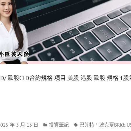
CFD/ 歐股CFD合約規格 項目 美股 港股 歐股 規格 1股
，
2025 年 3 月 13 日
投資筆記
巴菲特
波克夏BRKb.U