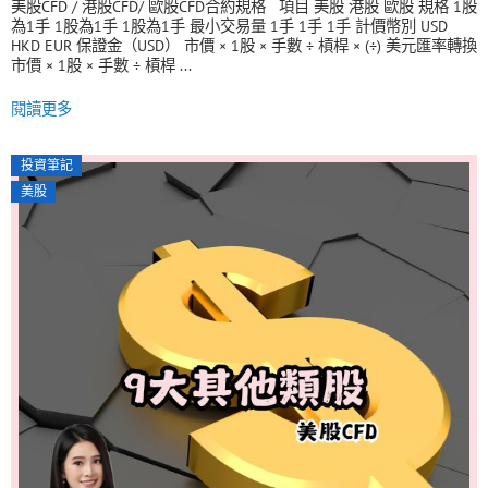
美股CFD / 港股CFD/ 歐股CFD合約規格 項目 美股 港股 歐股 規格 1股
為1手 1股為1手 1股為1手 最小交易量 1手 1手 1手 計價幣別 USD
HKD EUR 保證金（USD） 市價 × 1股 × 手數 ÷ 槓桿 × (÷) 美元匯率轉換
市價 × 1股 × 手數 ÷ 槓桿 ...
閱讀更多
投資筆記
美股