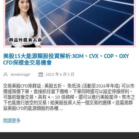
美股15大能源類股投資解析:XOM、CVX、COP、OXY
CFD保證金交易機會
annainroger
2025 年 6 月 3 日
交易美股CFD來群益 : 美股五折、 免低消 (活動至2026年年底) 可以市
價或限價下單，直接抓住當下價格，下單同時還可以設定停損停利、
可盤前盤後交易，具有 4 ~ 10 倍槓桿、還可以進行美股當沖，熊市之
下也能進行放空的交易 ! 給美股投資人另一個交易的選擇。這篇是群
益美股CFD的能源類股的各種 ...
閱讀更多