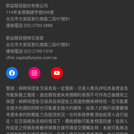
群益期貨股份有限公司
114年金管期總字號006號
台北市大安區敦化南路二段97號B1
連絡電話 (02) 2700-2888
群益期貨槓桿交易部
台北市大安區敦化南路二段97號B1
連絡電話 (02) 2700-1518
cfmt.capitalfutures.com.tw
警語：槓桿保證金交易具有一定風險，交易人應先評估本身資金及
所能負擔之風險，過去績效或未來預期的表現不可作為日後績效之
保證。槓桿保證金交易具低保證金之高度財務槓桿特性，在可能產
生極大利潤的同時也可能產生極大的損失，投資人於開戶前應審慎
考慮本身的財務能力及經濟狀況。任何系統參數須由投資人自行設
定。在交易極為活絡的情況下，價格變動可能會相當迅速，投資人
所設定之停損及移動停損單在被市場成交價觸及時，系統可能無法