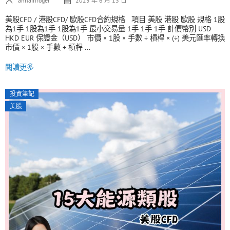
annainroger
2025 年 6 月 13 日
美股CFD / 港股CFD/ 歐股CFD合約規格 項目 美股 港股 歐股 規格 1股
為1手 1股為1手 1股為1手 最小交易量 1手 1手 1手 計價幣別 USD
HKD EUR 保證金（USD） 市價 × 1股 × 手數 ÷ 槓桿 × (÷) 美元匯率轉換
市價 × 1股 × 手數 ÷ 槓桿 ...
閱讀更多
投資筆記
美股