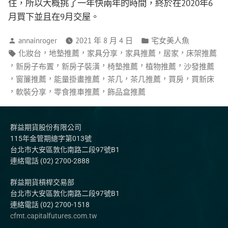
住，所以大概挑了一年快兩年的時間，終於在2020年6
月買下並且在9月交屋。
annainroger
2021 年 8 月 4 日
宅女美人魚
，
，
，
，
，
化妝台
地墊推薦
家具分享
家具推薦
居家
床架推薦
，
，
，
，
，
新房子布置
新房子裝潢
椅墊推薦
植物推薦
沙發推薦
，
，
，
，
，
，
窗簾推薦
能量掛畫推薦
茶几
茶几推薦
買房
買新床
，
，
，
軟裝分享
零食推車推薦
飾品盒推薦
群益期貨股份有限公司
115年金管期總字第013號
台北市大安區敦化南路二段97號B1
連絡電話 (02) 2700-2888
群益期貨槓桿交易部
台北市大安區敦化南路二段97號B1
連絡電話 (02) 2700-1518
cfmt.capitalfutures.com.tw