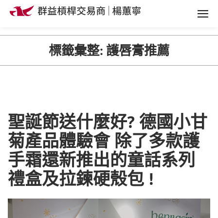
標籤彙整:
護唇膏推薦
聖誕節送什麼好? 德國小甘
菊產品體驗會 除了多款護
手霜還新推出的童話系列
禮盒及拉鍊硬殼包 !