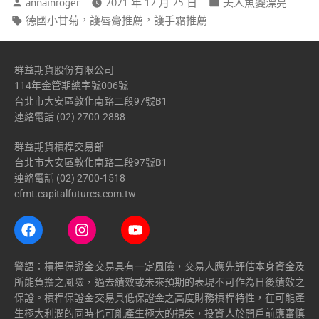
annainroger
2021 年 12 月 25 日
美人魚變漂亮
，
，
德國小甘菊
護唇膏推薦
護手霜推薦
群益期貨股份有限公司
114年金管期總字號006號
台北市大安區敦化南路二段97號B1
連絡電話 (02) 2700-2888
群益期貨槓桿交易部
台北市大安區敦化南路二段97號B1
連絡電話 (02) 2700-1518
cfmt.capitalfutures.com.tw
警語：槓桿保證金交易具有一定風險，交易人應先評估本身資金及
所能負擔之風險，過去績效或未來預期的表現不可作為日後績效之
保證。槓桿保證金交易具低保證金之高度財務槓桿特性，在可能產
生極大利潤的同時也可能產生極大的損失，投資人於開戶前應審慎