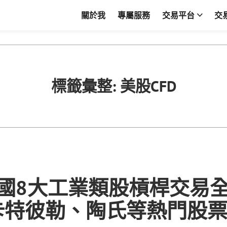
關於我
專屬服務
交易平台
交
標籤彙整:
美股CFD
 美國8大工業類股槓桿交易
卡特彼勒、陶氏等熱門股