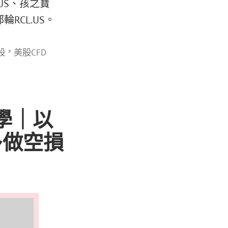
.US、孩之寶
輪RCL.US。
，
股
美股CFD
學｜以
 做多做空損