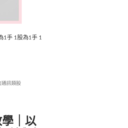
為1手 1股為1手 1
信通訊類股
教學｜以