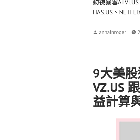
動視暴雪ATVI.U
HAS.US、NETF
annainroger
9大美
VZ.US 
益計算