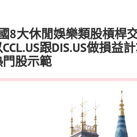
 美國8大休閒娛樂類股槓桿
CL.US跟DIS.US做損益
熱門股示範