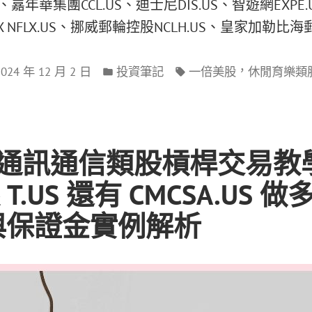
S、嘉年華集團CCL.US、迪士尼DIS.US、智遊網EXPE
LIX NFLX.US、挪威郵輪控股NCLH.US、皇家加勒比海郵
，
2024 年 12 月 2 日
投資筆記
一倍美股
休閒育樂類
股通訊通信類股槓桿交易教
跟 T.US 還有 CMCSA.US
與保證金實例解析