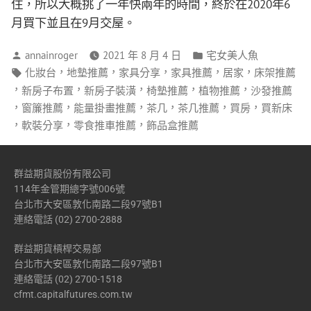
住，所以大概挑了一年快兩年的時間，終於在2020年6
月買下並且在9月交屋。
annainroger
2021 年 8 月 4 日
宅女美人魚
，
，
，
，
，
化妝台
地墊推薦
家具分享
家具推薦
居家
床架推薦
，
，
，
，
，
新房子布置
新房子裝潢
椅墊推薦
植物推薦
沙發推薦
，
，
，
，
，
，
窗簾推薦
能量掛畫推薦
茶几
茶几推薦
買房
買新床
，
，
，
軟裝分享
零食推車推薦
飾品盒推薦
群益期貨股份有限公司
114年金管期總字號006號
台北市大安區敦化南路二段97號B1
連絡電話 (02) 2700-2888
群益期貨槓桿交易部
台北市大安區敦化南路二段97號B1
連絡電話 (02) 2700-1518
cfmt.capitalfutures.com.tw