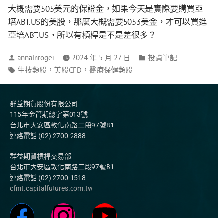
大概需要505美元的保證金，如果今天是實際要購買亞
培ABT.US的美股，那麼大概需要5053美金，才可以買進
亞培ABT.US，所以有槓桿是不是差很多？
annainroger
2024 年 5 月 27 日
投資筆記
，
，
生技類股
美股CFD
醫療保健類股
群益期貨股份有限公司
115年金管期總字第013號
台北市大安區敦化南路二段97號B1
連絡電話 (02) 2700-2888
群益期貨槓桿交易部
台北市大安區敦化南路二段97號B1
連絡電話 (02) 2700-1518
cfmt.capitalfutures.com.tw