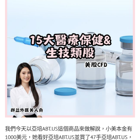
我們今天以亞培ABT.US這個商品來做解說，小美本金有
1000美元，她看好亞培ABT.US並買了47手亞培ABT.US，