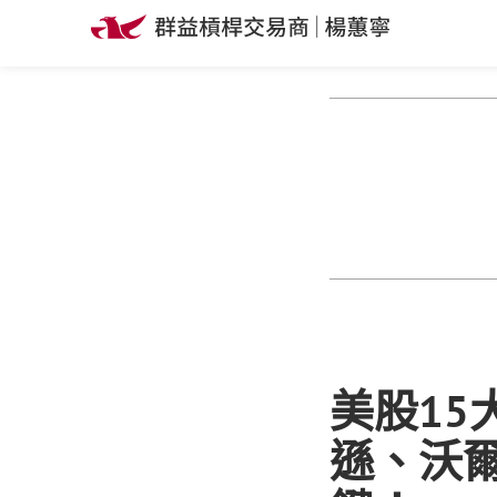
美股1
遜、沃爾