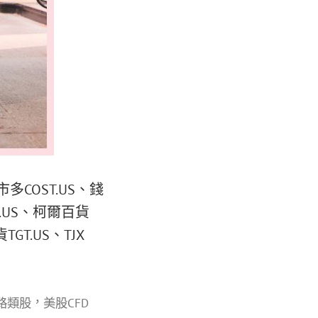
多COST.US、錢
HD.US、柯爾百貨
GT.US、TJX
，
路類股
美股CFD