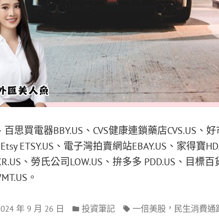
、百思買電器BBY.US、CVS健康連鎖藥店CVS.US、好市
、Etsy ETSY.US、電子灣拍賣網站EBAY.US、家得寶
KR.US、勞氏公司LOW.US、拚多多 PDD.US、目標百貨T
MT.US。
，
2024 年 9 月 26 日
投資筆記
一倍美股
民生消費通