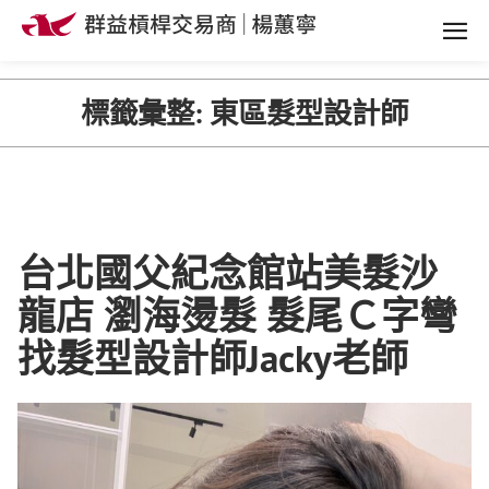
標籤彙整:
東區髮型設計師
台北國父紀念館站美髮沙
龍店 瀏海燙髮 髮尾Ｃ字彎
找髮型設計師Jacky老師