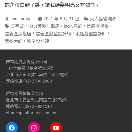
的角蛋白離子護，讓我頭髮明亮又有彈性。
annainroger
2021 年 8 月 21 日
美人魚變漂亮
，
，
，
，
Ｃ字彎
Haus美髮沙龍店
Jacky老師
信義區燙髮
，
，
，
信義區美髮店
信義區髮型設計師
東區髮型設計師
，
美髮大師
髮型設計師
群益期貨股份有限公司
114年金管期總字號006號
台北市大安區敦化南路二段97號B1
連絡電話 (02) 2700-2888
群益期貨槓桿交易部
台北市大安區敦化南路二段97號B1
連絡電話 (02) 2700-1518
cfmt.capitalfutures.com.tw