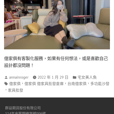
億家俱有客製化服務，如果有任何想法，或是喜歡自己
設計都沒問題！
annainroger
2022 年 1 月 29 日
宅女美人魚
，
，
，
億家俱
億家俱 億家具批發倉庫
台南億家俱
多功能沙發
，
家具批發
群益期貨股份有限公司
114年金管期總字號006號