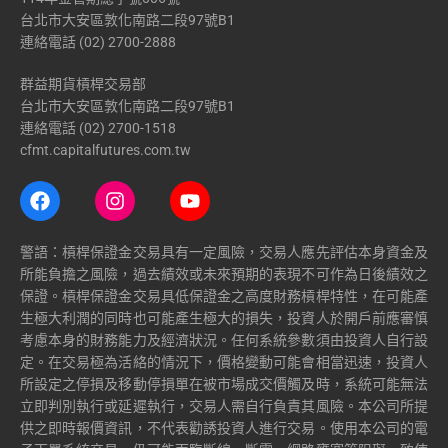
台北市大安區敦化南路二段97號B1
連絡電話 (02) 2700-2888
群益期貨槓桿交易部
台北市大安區敦化南路二段97號B1
連絡電話 (02) 2700-1518
cfmt.capitalfutures.com.tw
警語：槓桿保證金交易具有一定風險，交易人應先評估本身資金及
所能負擔之風險，過去績效或未來預期的表現不可作為日後績效之
保證。槓桿保證金交易具低保證金之高度財務槓桿特性，在可能產
生極大利潤的同時也可能產生極大的損失，投資人於開戶前應審慎
考慮本身的財務能力及經濟狀況。任何系統參數須由投資人自行設
定。在交易極為活絡的情況下，價格變動可能會相當迅速，投資人
所設定之停損及移動停損單在被市場成交價觸及時，系統可能無法
立即判別執行或延遲執行，交易人需自行負責其風險。本公司所提
供之即時報價資訊，不代表勸誘投資人進行交易。使用本公司的電