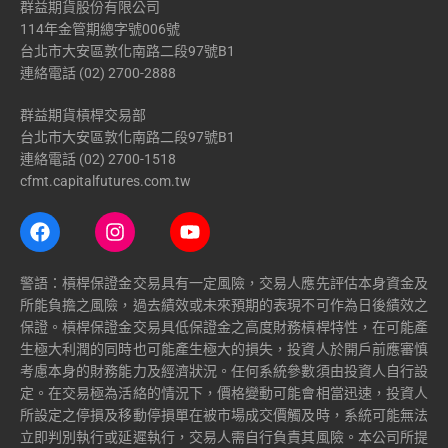
群益期貨股份有限公司
114年金管期總字號006號
台北市大安區敦化南路二段97號B1
連絡電話 (02) 2700-2888
群益期貨槓桿交易部
台北市大安區敦化南路二段97號B1
連絡電話 (02) 2700-1518
cfmt.capitalfutures.com.tw
警語：槓桿保證金交易具有一定風險，交易人應先評估本身資金及
所能負擔之風險，過去績效或未來預期的表現不可作為日後績效之
保證。槓桿保證金交易具低保證金之高度財務槓桿特性，在可能產
生極大利潤的同時也可能產生極大的損失，投資人於開戶前應審慎
考慮本身的財務能力及經濟狀況。任何系統參數須由投資人自行設
定。在交易極為活絡的情況下，價格變動可能會相當迅速，投資人
所設定之停損及移動停損單在被市場成交價觸及時，系統可能無法
立即判別執行或延遲執行，交易人需自行負責其風險。本公司所提