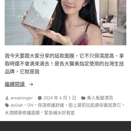
我今天要跟大家分享的這款面膜，它不只保濕度高、拿
取時還不會滴來滴去！是各大醫美指定使用的台灣生技
品牌，它就是我
繼續閱讀
annainroger
2024 年 6 月 5 日
美人魚變漂亮
，
，
，
，
delilah
DH
保濕修護舒緩
戀上黛莉拉肌膚保養就靠它
，
水潤精華修護面膜
緊急補水好救星