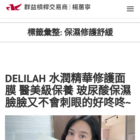
標籤彙整:
保濕修護舒緩
DELILAH 水潤精華修護面
膜 醫美級保養 玻尿酸保濕
臉臉又不會刺眼的好咚咚~