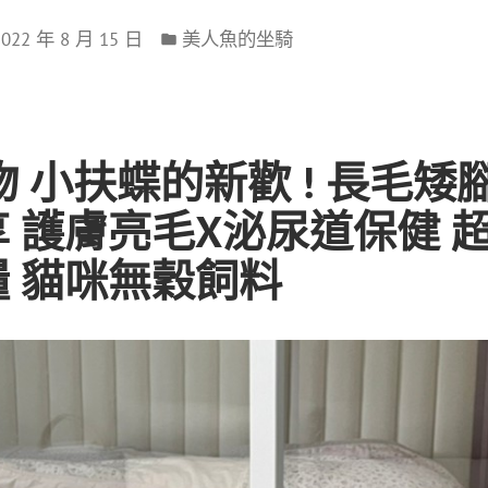
2022 年 8 月 15 日
美人魚的坐騎
寵物 小扶蝶的新歡 ! 長毛
 護膚亮毛X泌尿道保健 
 貓咪無穀飼料