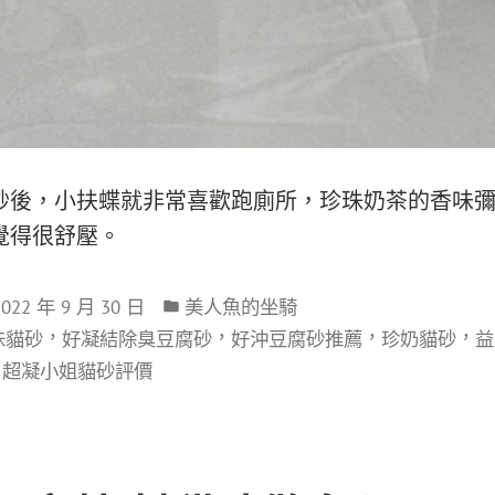
砂後，小扶蝶就非常喜歡跑廁所，珍珠奶茶的香味
覺得很舒壓。
2022 年 9 月 30 日
美人魚的坐騎
，
，
，
，
味貓砂
好凝結除臭豆腐砂
好沖豆腐砂推薦
珍奶貓砂
益
，
超凝小姐貓砂評價