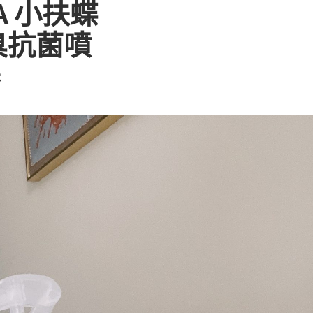
A 小扶蝶
臭抗菌噴
霧