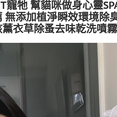
PET寵牠 幫貓咪做身心靈SP
薦 無添加植淨瞬效環境除
孩薰衣草除蚤去味乾洗噴