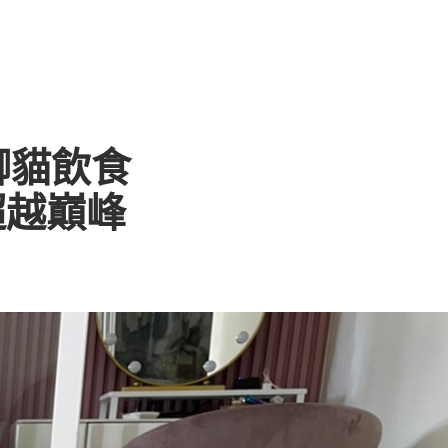
矮腳貓飲食
超越巔峰