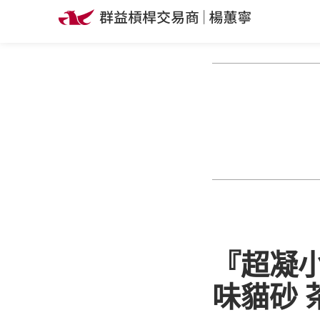
『超凝
味貓砂