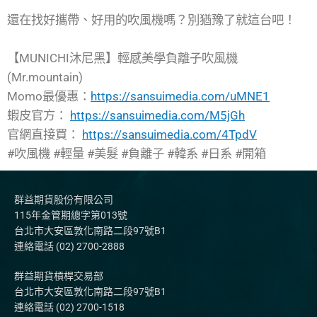
還在找好攜帶、好用的吹風機嗎？別猶豫了就這台吧！
【MUNICHI沐尼黑】輕感美學負離子吹風機
(Mr.mountain)
Momo最優惠：
https://sansuimedia.com/uMNE1
蝦皮官方：
https://sansuimedia.com/M5jGh
官網直接買：
https://sansuimedia.com/4TpdV
#吹風機 #輕量 #美髮 #負離子 #韓系 #日系 #開箱
群益期貨股份有限公司
115年金管期總字第013號
台北市大安區敦化南路二段97號B1
連絡電話 (02) 2700-2888
群益期貨槓桿交易部
台北市大安區敦化南路二段97號B1
連絡電話 (02) 2700-1518