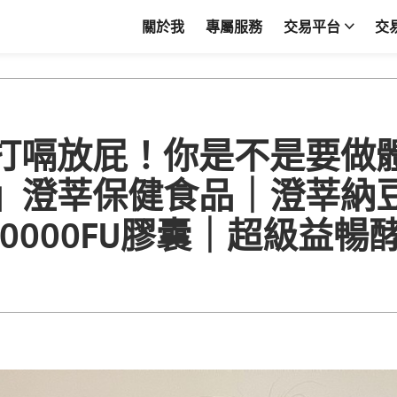
關於我
專屬服務
交易平台
交
打嗝放屁！你是不是要做
』澄莘保健食品｜澄莘納
60000FU膠囊｜超級益暢