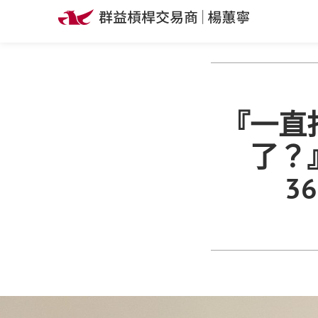
『一直
了？
3