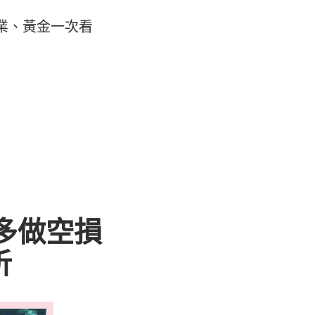
、產業、黃金一次看
做多做空損
析