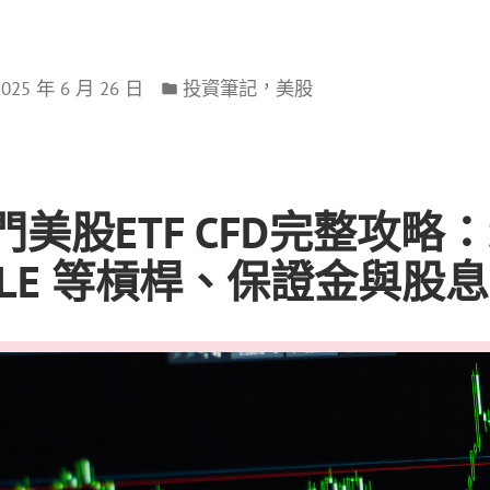
，
2025 年 6 月 26 日
投資筆記
美股
門美股ETF CFD完整攻略：
XLE 等槓桿、保證金與股