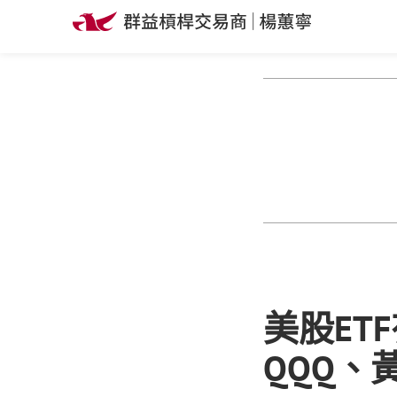
美股ET
QQQ、