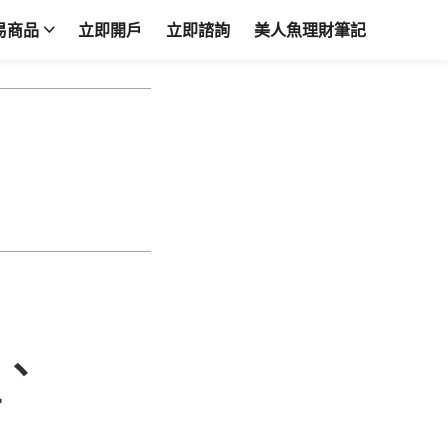
易商品
立即開戶
立即諮詢
美人魚理財筆記
Y、
商